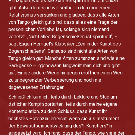
Prinzipien, wie es sie zum Beispiel im Tai Chi Chuan
gibt. Außerdem sind wir seither in den modernen
Relativismus versunken und glauben, dass alle Arten
von Tango gleich gut sind, dass alles eine Frage der
persönlichen Vorliebe ist, solange sich niemand
verletzt. „Nicht alles Bogenschießen ist spirituell“, –
sagt Eugen Herrigel‘s Klassiker „Zen in der Kunst des
Bogenschießens“. Genauso sind nicht alle Arten von
Tango gleich gut. Manche Arten zu tanzen sind wie eine
Sackgasse – irgendwann langweilt man sich und gibt
auf. Einige andere Wege hingegen eröffnen einen Weg
zu unbegrenzter Verbesserung und noch nie
dagewesenen Erfahrungen.
Schließlich kam ich, teils durch Lektüre und Studium
östlicher Kampfsportarten, teils durch meine eigene
Kontemplation, zu dem Schluss, dass Kunst ihr
höchstes Potenzial erreicht, wenn sie als Instrument
der Bewusstseinsentwicklung des*r Künstlers*in
eingesetzt wird. Ich fand, dass der Tango, wie viele der