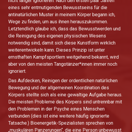
nicht länger ignorieren. Nach den ersten paar Jahren
eines sehr entmutigenden Bewusstseins für die
antinatürlichen Muster in meinem Körper begann ich,
Wege zu finden, um aus ihnen herauszukommen.
Letztendlich glaube ich, dass das Bewusstwerden und
die Reinigung des eigenen physischen Wesens
notwendig sind, damit sich diese Kunstform wirklich
weiterentwickeln kann. Dieses Prinzip ist unter
ernsthaften Kampfsportlern weitgehend bekannt, wird
aber von den meisten Tangotänzer*innen immer noch
ignoriert.
Das Aufdecken, Reinigen der ordentlichen natürlichen
Bewegung und der allgemeinen Koordination des
Körpers stellte sich als eine gewaltige Aufgabe heraus.
Die meisten Probleme des Körpers sind untrennbar mit
den Problemen in der Psyche eines Menschen
verbunden (dies ist eine weitere häufig ignorierte
Tatsache.) Bioenergetik-Spezialisten sprechen von
„muskulären Panzerungen“, die eine Person unbewusst