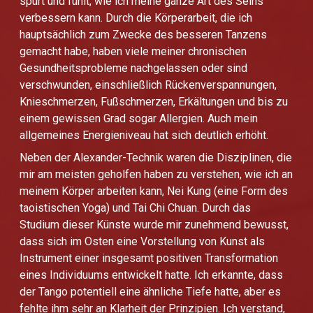
spürt und fühlt, wie ich meine ganze Art des Seins
verbessern kann. Durch die Körperarbeit, die ich
hauptsächlich zum Zwecke des besseren Tanzens
gemacht habe, haben viele meiner chronischen
Gesundheitsprobleme nachgelassen oder sind
verschwunden, einschließlich Rückenverspannungen,
Knieschmerzen, Fußschmerzen, Erkältungen und bis zu
einem gewissen Grad sogar Allergien. Auch mein
allgemeines Energieniveau hat sich deutlich erhöht.
Neben der Alexander-Technik waren die Disziplinen, die
mir am meisten geholfen haben zu verstehen, wie ich an
meinem Körper arbeiten kann, Nei Kung (eine Form des
taoistischen Yoga) und Tai Chi Chuan. Durch das
Studium dieser Künste wurde mir zunehmend bewusst,
dass sich im Osten eine Vorstellung von Kunst als
Instrument einer insgesamt positiven Transformation
eines Individuums entwickelt hatte. Ich erkannte, dass
der Tango potentiell eine ähnliche Tiefe hatte, aber es
fehlte ihm sehr an Klarheit der Prinzipien. Ich verstand,