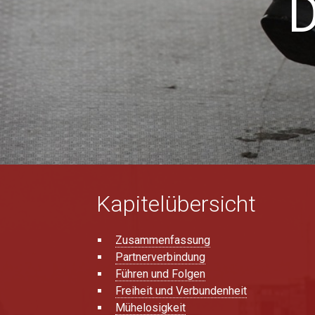
D
Kapitelübersicht
Zusammenfassung
Partnerverbindung
Führen und Folgen
Freiheit und Verbundenheit
Mühelosigkeit