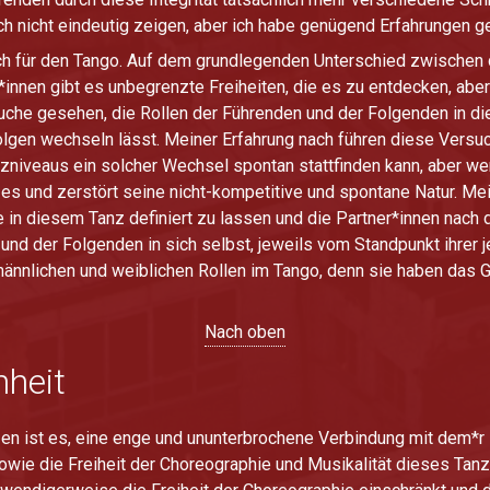
uch nicht eindeutig zeigen, aber ich habe genügend Erfahrungen 
ch für den Tango. Auf dem grundlegenden Unterschied zwischen d
*innen gibt es unbegrenzte Freiheiten, die es zu entdecken, abe
rsuche gesehen, die Rollen der Führenden und der Folgenden in 
lgen wechseln lässt. Meiner Erfahrung nach führen diese Versuc
nzniveaus ein solcher Wechsel spontan stattfinden kann, aber we
nzes und zerstört seine nicht-kompetitive und spontane Natur. Me
in diesem Tanz definiert zu lassen und die Partner*innen nach 
nd der Folgenden in sich selbst, jeweils vom Standpunkt ihrer j
 männlichen und weiblichen Rollen im Tango, denn sie haben das
Nach oben
nheit
 ist es, eine enge und ununterbrochene Verbindung mit dem*r Pa
owie die Freiheit der Choreographie und Musikalität dieses Tanz