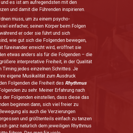
, und es ist am aufregendsten mit den
nzen und damit die Führenden inspirieren.
rordnen muss, um zu einem psycho-
viel einfacher, seinen Körper beim Folgen
während er oder sie führt und sich
ind, wie gut sich die Folgenden bewegen,
 füreinander erreicht wird, eröffnet sie
nden etwas anders als für die Folgenden – die
rößere interpretative Freiheit, in der Qualität
 Timing jedes einzelnen Schrittes. Je
hre eigene Musikalität zum Ausdruck
 den Folgenden die Freiheit des
Rhythmus
Folgenden zu sehr. Meiner Erfahrung nach
s der Folgenden einstellen, dass diese das
nden beginnen dann, sich viel freier zu
r Bewegung als auch die Verzierungen
vergessen und größtenteils einfach zu tanzen
sich ganz natürlich dem jeweiligen Rhythmus
tte führen. Das mag für viele