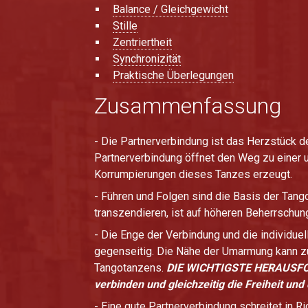
Balance / Gleichgewicht
Stille
Zentriertheit
Synchronizität
Praktische Überlegungen
Zusammenfassung
- Die Partnerverbindung ist das Herzstück d
Partnerverbindung öffnet den Weg zu einer 
Korrumpierungen dieses Tanzes erzeugt.
- Führen und Folgen sind die Basis der Tang
transzendieren, ist auf höheren Beherrschu
- Die Enge der Verbindung und die individu
gegenseitig. Die Nähe der Umarmung kann zu 
Tangotanzens.
DIE WICHTIGSTE HERAUSFORDE
verbinden und gleichzeitig die Freiheit un
- Eine gute Partnerverbindung schreitet in R