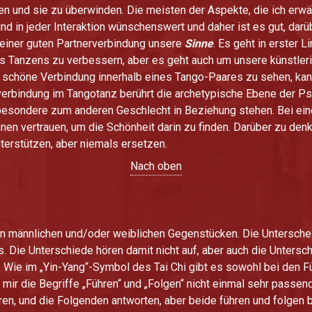
 und sie zu überwinden. Die meisten der Aspekte, die ich erwähne
 sind in jeder Interaktion wünschenswert und daher ist es gut, da
einer guten Partnerverbindung unsere
Sinne
. Es geht in erster 
 Tanzens zu verbessern, aber es geht auch um unsere künstleri
e schöne Verbindung innerhalb eines Tango-Paares zu sehen, kan
erbindung im Tangotanz berührt die archetypische Ebene der Psy
esondere zum anderen Geschlecht in Beziehung stehen. Bei einer
innen vertrauen, um die Schönheit darin zu finden. Darüber zu den
terstützen, aber niemals ersetzen.
Nach oben
en männlichen und/oder weiblichen Gegenstücken. Die Untersche
. Die Unterschiede hören damit nicht auf, aber auch die Untersc
. Wie im „Yin-Yang“-Symbol des Tai Chi gibt es sowohl bei den 
mir die Begriffe „Führen“ und „Folgen“ nicht einmal sehr passen
ieren, und die Folgenden antworten, aber beide führen und folge