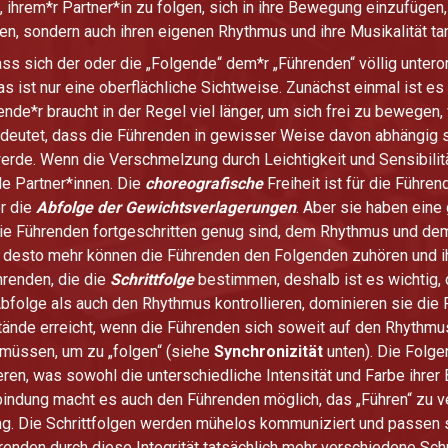
, ihrem*r Partner*in zu folgen, sich in ihre Bewegung einzufügen
en, sondern auch ihren eigenen Rhythmus und ihre Musikalität ta
ass sich der oder die „Folgende“ dem*r „Führenden“ völlig unte
ist nur eine oberflächliche Sichtweise. Zunächst einmal ist es 
nde*r braucht in der Regel viel länger, um sich frei zu bewegen, 
deutet, dass die Führenden in gewisser Weise davon abhängig s
erde. Wenn die Verschmelzung durch Leichtigkeit und Sensibilität
de Partner*innen. Die
choreografische
Freiheit ist für die Führe
r die
Abfolge der Gewichtsverlagerungen
. Aber sie haben eine g
die Führenden fortgeschritten genug sind, dem Rhythmus und dem
t, desto mehr können die Führenden den Folgenden zuhören und i
hrenden, die die
Schrittfolge
bestimmen, deshalb ist es wichtig,
folge als auch den Rhythmus kontrollieren, dominieren sie die 
tände erreicht, wenn die Führenden sich soweit auf den Rhythmu
 müssen, um zu „folgen“ (siehe
Synchronizität
unten). Die Folge
ieren, was sowohl die unterschiedliche Intensität und Farbe ihre
rbindung macht es auch den Führenden möglich, das „Führen“ zu 
ng. Die Schrittfolgen werden mühelos kommuniziert und passen 
nden durch diese Integrität tatsächlich mehr verschiedene Schri