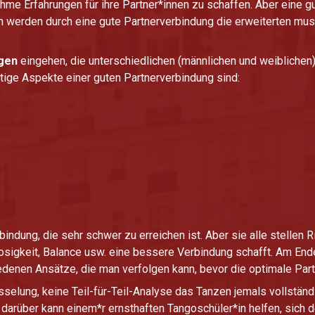
me Erfahrungen für ihre Partner*innen zu schaffen. Aber eine g
h werden durch eine gute Partnerverbindung die erweiterten mus
lgen
eingehen, die unterschiedlichen (männlichen und weiblichen)
ige Aspekte einer guten Partnerverbindung sind:
bindung, die sehr schwer zu erreichen ist. Aber sie alle stellen
sigkeit, Balance usw. eine bessere Verbindung schafft. Am End
denen Ansätze, die man verfolgen kann, bevor die optimale Part
elung, keine Teil-für-Teil-Analyse das Tanzen jemals vollständi
darüber kann einem*r ernsthaften Tangoschüler*in helfen, sich d