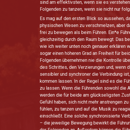
sind am effektivsten, wenn sie es verstehen
Folgenden zu tanzen, wenn sie nicht nur folg
Es mag auf den ersten Blick so aussehen, d
physischen Wesen zu verschmelzen, aber das 
frei zu bewegen als beim Führen. Ein*e Führe
gleichzeitig durch den Raum bewegt. Das be
wie ich weiter unten noch genauer erklären w
sogar einen höheren Grad an Freiheit für bei
Folgenden übernehmen nie die Kontrolle übe
des Schrittes, den Verzierungen und, wenn 
sensibler und synchroner die Verbindung is
kommen lassen. In der Regel sind es die Fü
zu lassen. Wenn die Führenden sowohl die Ab
werden die für beide am glückseligsten Zus
Gefühl haben, sich nicht mehr anstrengen zu
fühlen, zu tanzen und auf die Musik zu reag
einschließt. Eine solche synchronisierte Ve
– die jeweilige Bewegung bewirkt die Führu
der Folgenden an. Außerdem können die Führe