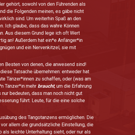
r gehört, sowohl von den Führenden als
und die Folgenden meinen, es gäbe nicht
wirklich sind. Um weiterhin Spaß an den
en. Ich glaube, dass das wahre Können
n. Aus diesem Grund lege ich oft Wert
artig an! Außerdem hat ein*e Anfänger*in
gnügen und ein Nervenkitzel, sie mit
den Besten von denen, die anwesend sind!
r diese Tatsache übernehmen: entweder hat
ute Tänzer*innen zu schaffen, oder (was am
e*n Tänzer*in mehr
braucht
, um die Erfahrung
 nur bedeuten, dass man noch nicht gut
sserung führt. Leute, für die eine solche
 Ausübung des Tangotanzens ermöglichen. Die
vor allem die grundsätzliche Einstellung, die
s leichte Unterhaltung sieht, oder nur als