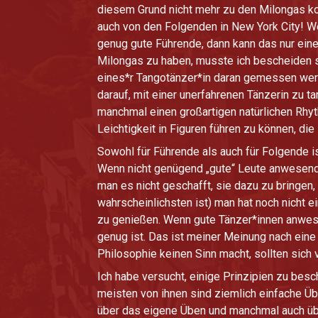
diesem Grund nicht mehr zu den Milongas k
auch von den Folgenden in New York City! W
genug gute Führende, dann kann das nur eines
Milongas zu haben, musste ich bescheiden s
eines*r Tangotänzer*in daran gemessen werde
darauf, mit einer unerfahrenen Tänzerin zu t
manchmal einen großartigen natürlichen Rhyth
Leichtigkeit in Figuren führen zu können, die
Sowohl für Führende als auch für Folgende i
Wenn nicht genügend „gute“ Leute anwesend 
man es nicht geschafft, sie dazu zu bringen
wahrscheinlichsten ist) man hat noch nicht 
zu genießen. Wenn gute Tänzer*innen anwesen
genug ist. Das ist meiner Meinung nach eine 
Philosophie keinen Sinn macht, sollten sich 
Ich habe versucht, einige Prinzipien zu be
meisten von ihnen sind ziemlich einfache Übe
über das eigene Üben und manchmal auch übe