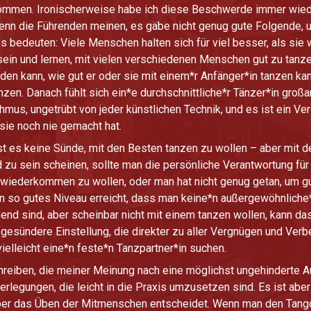
ommen. Ironischerweise habe ich diese Beschwerde immer wiede
enn die Führenden meinen, es gäbe nicht genug gute Folgende, 
 bedeuten: Viele Menschen halten sich für viel besser, als sie 
ein und lernen, mit vielen verschiedenen Menschen gut zu tanz
n kann, wie gut er oder sie mit einem*r Anfänger*in tanzen kan
anzen. Danach fühlt sich ein*e durchschnittliche*r Tänzer*in groß
mus, ungetrübt von jeder künstlichen Technik, und es ist ein Ver
 sie noch nie gemacht hat.
st es keine Sünde, mit den Besten tanzen zu wollen – aber mit 
zu sein scheinen, sollte man die persönliche Verantwortung fü
, wiederkommen zu wollen, oder man hat nicht genug getan, um g
ein so gutes Niveau erreicht, dass man keine*n außergewöhnlich
d sind, aber scheinbar nicht mit einem tanzen wollen, kann das
gesündere Einstellung, die direkter zu aller Vergnügen und Verbe
vielleicht eine*n feste*n Tanzpartner*in suchen.
schreiben, die meiner Meinung nach eine möglichst ungehinderte
rlegungen, die leicht in die Praxis umzusetzen sind. Es ist aber 
r das Üben der Mitmenschen entscheidet. Wenn man den Tango al